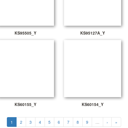
KS95505_Y
KS95127A_Y
KS60155_Y
KS60154_Y
1
2
3
4
5
6
7
8
9
…
›
»